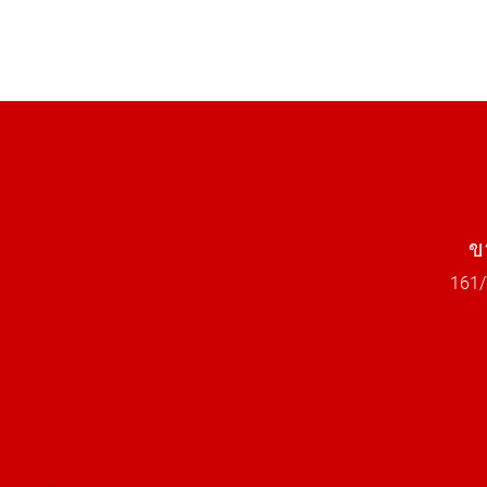
ข
161/